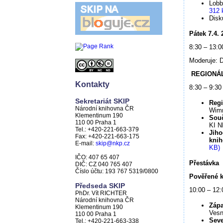
Lobb
312 
Disk
Pátek 7.4. 
8:30 – 13:0
Moderuje: 
REGIONÁL
Kontakty
8:30 – 9:30
Sekretariát SKIP
Regi
Národní knihovna ČR
Wim
Klementinum 190
Souč
110 00 Praha 1
KI 
Tel.: +420-221-663-379
Jiho
Fax: +420-221-663-175
kni
E-mail:
skip@nkp.cz
KB)
IČO: 407 65 407
Přestávka
DIČ: CZ 040 765 407
Číslo účtu: 193 767 5319/0800
Pověřené k
Předseda SKIP
10:00 – 12:
PhDr. Vít RICHTER
Národní knihovna ČR
Záp
Klementinum 190
Vesn
110 00 Praha 1
Seve
Tel.: +420-221-663-338