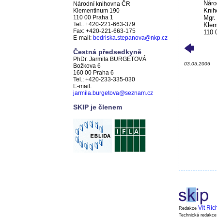
Náro
Národní knihovna ČR
Kniho
Klementinum 190
110 00 Praha 1
Mgr.
Tel.: +420-221-663-379
Klem
Fax: +420-221-663-175
110 
E-mail:
bedriska.stepanova@nkp.cz
Čestná předsedkyně
PhDr. Jarmila BURGETOVÁ
03.05.2006
Božkova 6
160 00 Praha 6
Tel.: +420-233-335-030
E-mail:
jarmila.burgetova@seznam.cz
SKIP je členem
Vít Ric
Redakce
Technická redakc