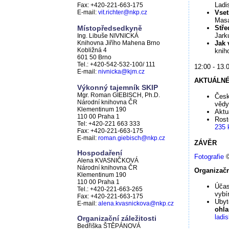
Ladi
Fax: +420-221-663-175
E-mail:
vit.richter@nkp.cz
Vset
Masa
Místopředsedkyně
Stře
Jark
Ing. Libuše NIVNICKÁ
Knihovna Jiřího Mahena Brno
Jak
Kobližná 4
knih
601 50 Brno
Tel.: +420-542-532-100/ 111
12:00 - 13.
E-mail:
nivnicka@kjm.cz
AKTUÁLNÉ
Výkonný tajemník SKIP
Mgr. Roman GIEBISCH, Ph.D.
Česk
Národní knihovna ČR
vědy
Klementinum 190
Aktu
110 00 Praha 1
Rost
Tel: +420-221 663 333
235 
Fax: +420-221-663-175
E-mail:
roman.giebisch@nkp.cz
ZÁVĚR
Hospodaření
Fotografie
©
Alena KVASNIČKOVÁ
Národní knihovna ČR
Organizačn
Klementinum 190
110 00 Praha 1
Účas
Tel.: +420-221-663-265
vybí
Fax: +420-221-663-175
Ubyt
E-mail:
alena.kvasnickova@nkp.cz
ohla
ladi
Organizační záležitosti
Bedřiška ŠTĚPÁNOVÁ