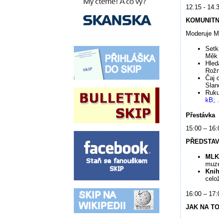
12.15 - 14.
KOMUNITN
Moderuje M
Setk
Měk 
Hled
Rož
Čaj 
Sla
Ruku
kB
;
Přestávka
15:00 – 16:
PŘEDSTAV
MLK 
muze
Knih
celo
16:00 – 17:
JAK NA T