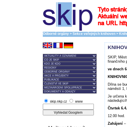
Odborné orgány > Sekce veřejných knihoven > Knih
KNIHOV
SKIP, Městs
finančního p
ve dnech 6.
KNIHOVNI
Dílna se b
náměstí 1, 
Je určena k
následujíc
skip.nkp.cz
www
Čtvrtek 6.4
12.00 hod.
Zahájení
–