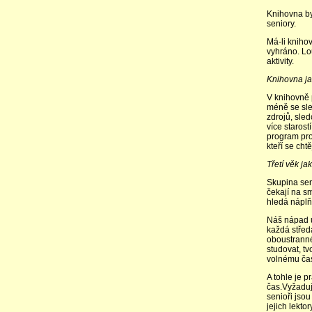
Knihovna by
seniory.
Má-li knihov
vyhráno. Lo
aktivity.
Knihovna jak
V knihovně p
méně se sle
zdrojů, sled
více starost
program pro
kteří se cht
Třetí věk j
Skupina sen
čekají na sm
hledá náplň 
Náš nápad u
každá střed
oboustranné
studovat, tv
volnému čas
A tohle je p
čas.Vyžaduj
senioři jsou
jejich lektory