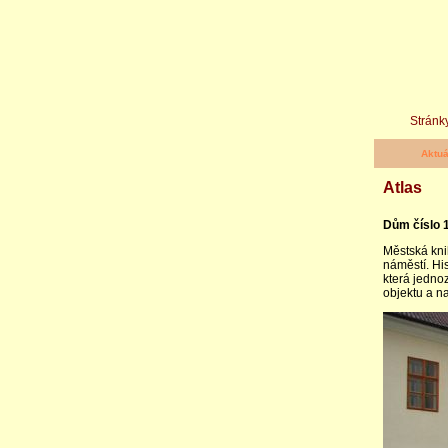
Stránky
Aktuá
Atlas
Dům číslo 1
Městská kni
náměstí. Hi
která jedno
objektu a n