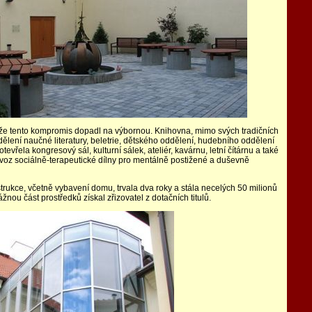
 že tento kompromis dopadl na výbornou. Knihovna, mimo svých tradičních
dělení naučné literatury, beletrie, dětského oddělení, hudebního oddělení
otevřela kongresový sál, kulturní sálek, ateliér, kavárnu, letní čítárnu a také
ovoz sociálně-terapeutické dílny pro mentálně postižené a duševně
trukce, včetně vybavení domu, trvala dva roky a stála necelých 50 milionů
žnou část prostředků získal zřizovatel z dotačních titulů.