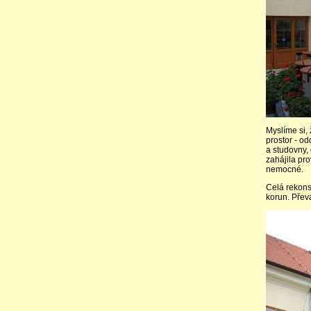
Myslíme si,
prostor - od
a studovny, 
zahájila pr
nemocné.
Celá rekons
korun. Převá