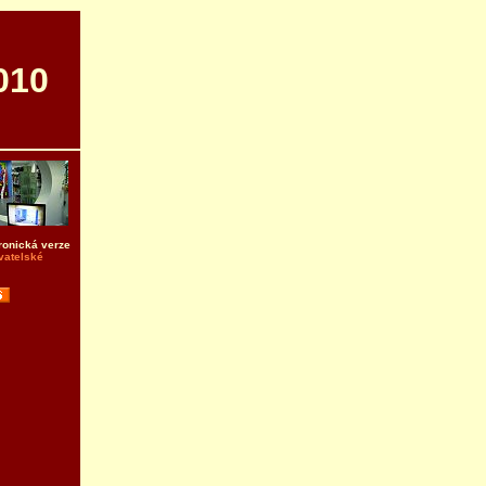
010
ronická verze
vatelské