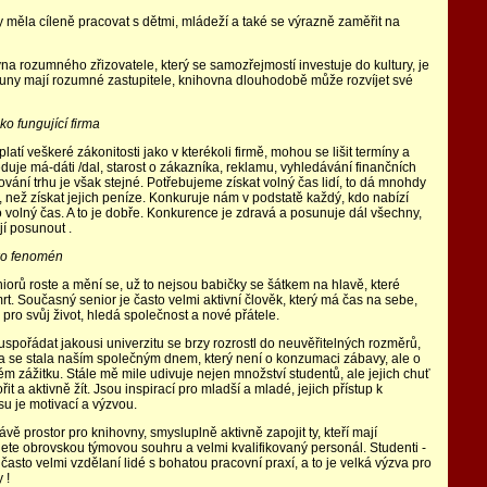
 měla cíleně pracovat s dětmi, mládeží a také se výrazně zaměřit na
na rozumného zřizovatele, který se samozřejmostí investuje do kultury, je
uny mají rozumné zastupitele, knihovna dlouhodobě může rozvíjet své
o fungující firma
latí veškeré zákonitosti jako v kterékoli firmě, mohou se lišit termíny a
duje má-dáti /dal, starost o zákazníka, reklamu, vyhledávání finančních
ování trhu je však stejné. Potřebujeme získat volný čas lidí, to dá mnohdy
í, než získat jejich peníze. Konkuruje nám v podstatě každý, kdo nabízí
 volný čas. A to je dobře. Konkurence je zdravá a posunuje dál všechny,
ějí posunout .
ako fenomén
iorů roste a mění se, už to nejsou babičky se šátkem na hlavě, které
rt. Současný senior je často velmi aktivní člověk, který má čas na sebe,
pro svůj život, hledá společnost a nové přátele.
spořádat jakousi univerzitu se brzy rozrostl do neuvěřitelných rozměrů,
a se stala naším společným dnem, který není o konzumaci zábavy, ale o
m zážitku. Stále mě mile udivuje nejen množství studentů, ale jejich chuť
ořit a aktivně žít. Jsou inspirací pro mladší a mladé, jejich přístup k
u je motivací a výzvou.
rávě prostor pro knihovny, smysluplně aktivně zapojit ty, kteří mají
ete obrovskou týmovou souhru a velmi kvalifikovaný personál. Studenti -
 často velmi vzdělaní lidé s bohatou pracovní praxí, a to je velká výzva pro
 !