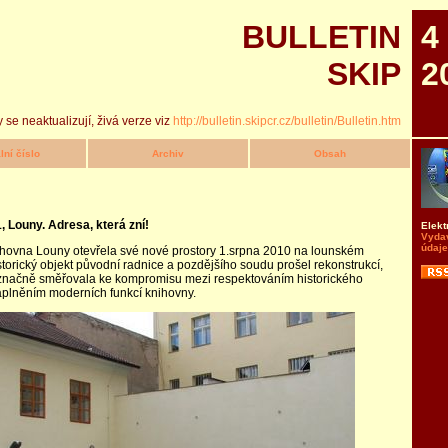
BULLETIN
4
SKIP
2
 se neaktualizují, živá verze viz
http://bulletin.skipcr.cz/bulletin/Bulletin.htm
lní číslo
Archiv
Obsah
, Louny. Adresa, která zní!
Elekt
Vyda
údaje
hovna Louny otevřela své nové prostory 1.srpna 2010 na lounském
storický objekt původní radnice a pozdějšího soudu prošel rekonstrukcí,
značně směřovala ke kompromisu mezi respektováním historického
aplněním moderních funkcí knihovny.