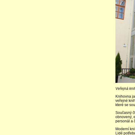
Veřejná kni
Knihovna ja
veřejné kni
které se sou
Současný čt
obnovený, e
personál a 
Moderní kni
Lidé potřebu