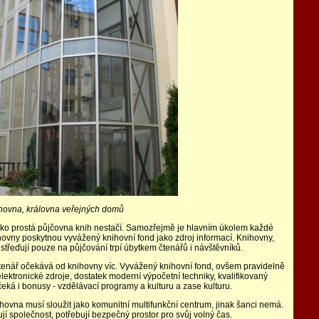
hovna, královna veřejných domů
ko prostá půjčovna knih nestačí. Samozřejmě je hlavním úkolem každé
hovny poskytnou vyvážený knihovní fond jako zdroj informací. Knihovny,
střeďují pouze na půjčování trpí úbytkem čtenářů i návštěvníků.
enář očekává od knihovny víc. Vyvážený knihovní fond, ovšem pravidelně
lektronické zdroje, dostatek moderní výpočetní techniky, kvalifikovaný
čeká i bonusy - vzdělávací programy a kulturu a zase kulturu.
hovna musí sloužit jako komunitní multifunkční centrum, jinak šanci nemá.
jí společnost, potřebují bezpečný prostor pro svůj volný čas.