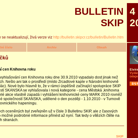
BULLETIN
4
SKIP
2
 se neaktualizují, živá verze viz
http://bulletin.skipcr.cz/bulletin/Bulletin.htm
lní číslo
Archiv
Obsah
čků
í cen Knihovna roku
Elekt
Vyda
údaje
vyhlašování cen Knihovna roku dne 30.9.2010 vypadalo dost jinak než
ech. Nešlo ani tak o prostředí (místo Zrcadlové kaple v Národní knihovně
lác). Nové bylo hlavně to, že v rámci úspěšně začínající spolupráce SKIP
stí SKANSKA se vyhlašovala i nová kategorie - cena Městská ,knihovna
celé akce vlastně zapadá i vyhlášení knihovnické ceny MARK 2010 rovněž
 společností SKANSKA, udělené o den později - 1.10.2010 - v Turnově
hovnického hapeningu.
h oceněných byl zveřejněn už v čísle 3 Bulletinu SKIP, ale z časových
 možné podrobné informace přinést až nyní. Tak tedy o vítězích čtěte na
ch stranách.
SKIP