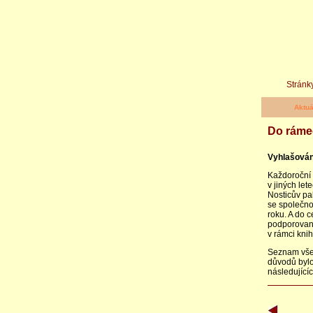
Stránky
Aktuá
Do ráme
Vyhlašován
Každoroční 
v jiných let
Nosticův pa
se společno
roku. A do 
podporované
v rámci kni
Seznam všec
důvodů bylo
následující