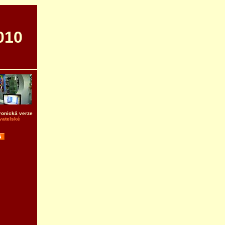
010
ronická verze
vatelské